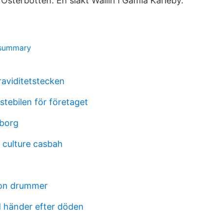
 Österbotten. En släkt Wallin i Gamla Karleby.
 summary
raviditetstecken
nstebilen för företaget
eborg
culture casbah
son drummer
 händer efter döden