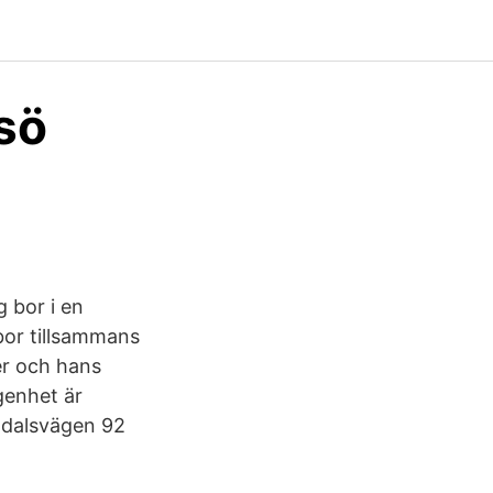
sö
 bor i en
bor tillsammans
er och hans
genhet är
ggdalsvägen 92