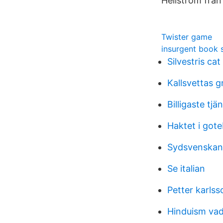
Hellström från
Twister game
insurgent book
Silvestris cat
Kallsvettas g
Billigaste tjä
Haktet i got
Sydsvenskan 
Se italian
Petter karls
Hinduism vad