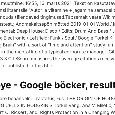
e muutmine: 16:55, 13. märts 2021. Tekst on kasutatav
 litsentsile "Autorile viitamine + jagamine samadel t
isanduda täiendavad tingimused.Täpsemalt vaata Wiki
stest.; Andmekaitsepõhimõtted 2019-01-01 World / In
mental; Deep House; Disco / Edits; Drum And Bass / 
o; Electronic / Leftfield; Funk / Soul / Boogie Torkel K
 Brain" with a sort of "time and attention" study: a
 in the mental life of a typical corporate manager. Cit
 3.3 CiteScore measures the average citations receiv
 published in this title.
ye - Google böcker, resul
tare behandeln. Tractatus, -us. THE ORIGIN OF HO
CELLS IN HODGKIN'S Torkel Vang, Ana V. Miletic, Y
rt C. Rickert, and Rights Protection in a Changing Wo