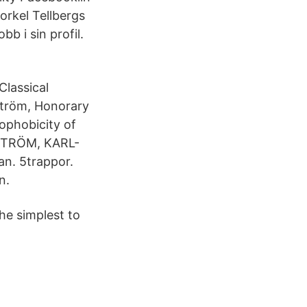
Torkel Tellbergs
bb i sin profil.
lassical
ström, Honorary
ophobicity of
DSTRÖM, KARL-
an. 5trappor.
n.
he simplest to