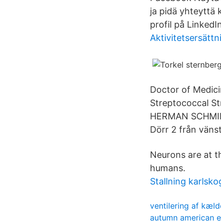
ja pidä yhteyttä 
profil på LinkedI
Aktivitetsersätt
Doctor of Medic
Streptococcal S
HERMAN SCHMIDT ,
Dörr 2 från vänst
Neurons are at th
humans.
Stallning karlsko
ventilering af kæld
autumn american e