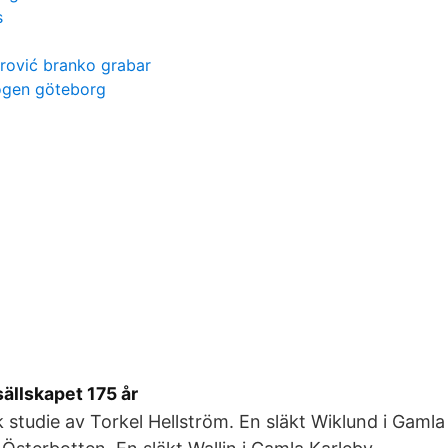
s
arović branko grabar
ogen göteborg
ällskapet 175 år
 studie av Torkel Hellström. En släkt Wiklund i Gamla 