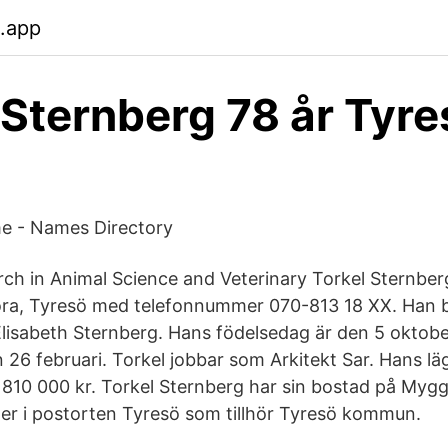
b.app
 Sternberg 78 år Tyre
me - Names Directory
rch in Animal Science and Veterinary Torkel Sternberg
ora, Tyresö med telefonnummer 070-813 18 XX. Han 
isabeth Sternberg. Hans födelsedag är den 5 oktob
26 februari. Torkel jobbar som Arkitekt Sar. Hans lä
 2 810 000 kr. Torkel Sternberg har sin bostad på My
ger i postorten Tyresö som tillhör Tyresö kommun.