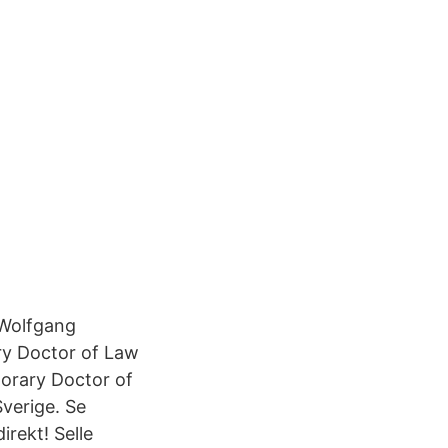
 Wolfgang
ry Doctor of Law
orary Doctor of
verige. Se
rekt! Selle