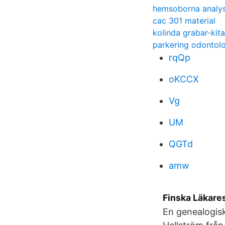
hemsoborna analy
cac 301 material
kolinda grabar-kit
parkering odontol
rqQp
oKCCX
Vg
UM
QGTd
amw
Finska Läkares
En genealogisk