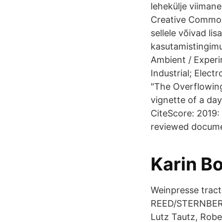
lehekülje viiman
Creative Commonsi
sellele võivad l
kasutamistingimu
Ambient / Experi
Industrial; Electr
"The Overflowing
vignette of a day
CiteScore: 2019:
reviewed document
Karin Bo
Weinpresse trac
REED/STERNBERG 
Lutz Tautz, Robe