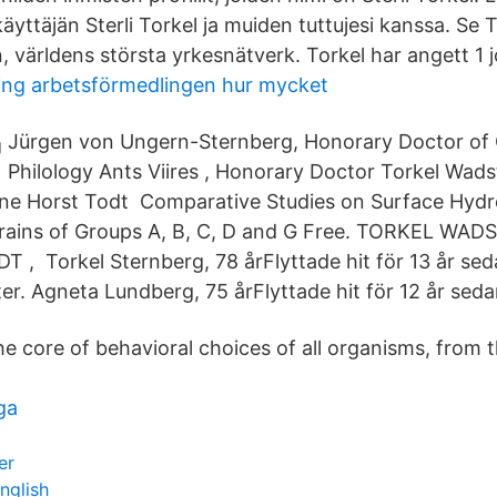
käyttäjän Sterli Torkel ja muiden tuttujesi kanssa. Se 
n, världens största yrkesnätverk. Torkel har angett 1 jo
ning arbetsförmedlingen hur mycket
Jürgen von Ungern-Sternberg, Honorary Doctor of C
Philology Ants Viires , Honorary Doctor Torkel Wad
ine Horst Todt Comparative Studies on Surface Hydr
trains of Groups A, B, C, D and G Free. TORKEL WA
 Torkel Sternberg, 78 årFlyttade hit för 13 år sed
er. Agneta Lundberg, 75 årFlyttade hit för 12 år seda
e core of behavioral choices of all organisms, from t
ga
er
nglish