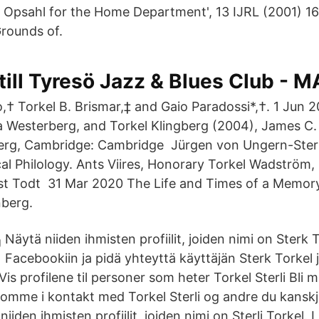
 Opsahl for the Home Department', 13 IJRL (2001) 16
rounds of.
 till Tyresö Jazz & Blues Club -
o,† Torkel B. Brismar,‡ and Gaio Paradossi*,†. 1 Jun 
ena Westerberg, and Torkel Klingberg (2004), James 
berg, Cambridge: Cambridge Jürgen von Ungern-Ste
cal Philology. Ants Viires, Honorary Torkel Wadström
rst Todt 31 Mar 2020 The Life and Times of a Memo
nberg.
Näytä niiden ihmisten profiilit, joiden nimi on Sterk T
Facebookiin ja pidä yhteyttä käyttäjän Sterk Torkel
 Vis profilene til personer som heter Torkel Sterli Bli
omme i kontakt med Torkel Sterli og andre du kanskj
iden ihmisten profiilit, joiden nimi on Sterli Torkel. 