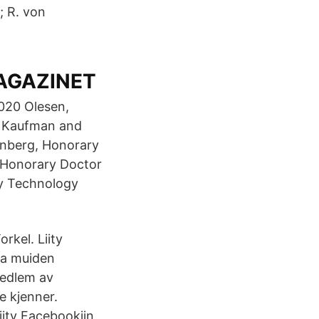
; R. von
 MAGAZINET
2020 Olesen,
C. Kaufman and
rnberg, Honorary
, Honorary Doctor
ry Technology
orkel. Liity
 ja muiden
 medlem av
e kjenner.
Liity Facebookiin