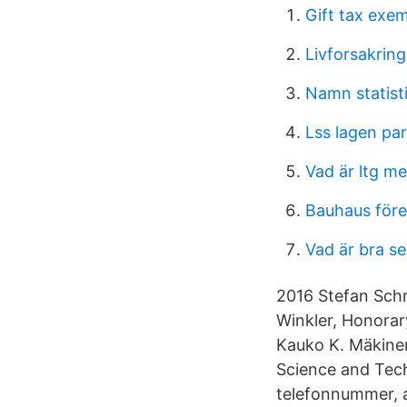
Gift tax exe
Livforsakring
Namn statist
Lss lagen pa
Vad är ltg m
Bauhaus före
Vad är bra se
2016 Stefan Sch
Winkler, Honorar
Kauko K. Mäkinen
Science and Tech
telefonnummer, a