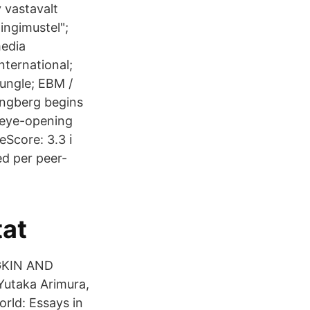
 vastavalt
ingimustel";
media
ternational;
Jungle; EBM /
lingberg begins
n eye-opening
eScore: 3.3 ℹ
ed per peer-
tat
DGKIN AND
utaka Arimura,
rld: Essays in