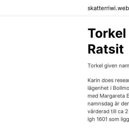
skatterriwi.we
Torkel
Ratsit
Torkel given na
Karin does resea
lägenhet i Bollm
med Margareta El
namnsdag är den 
värderad till ca
lgh 1601 som lig