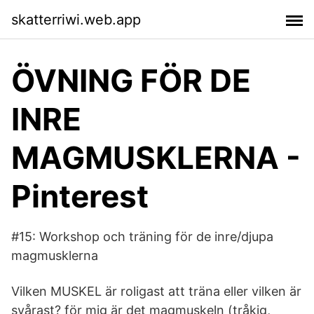
skatterriwi.web.app
ÖVNING FÖR DE
INRE
MAGMUSKLERNA -
Pinterest
#15: Workshop och träning för de inre/djupa
magmusklerna
Vilken MUSKEL är roligast att träna eller vilken är
svårast? för mig är det magmuskeln (tråkig,