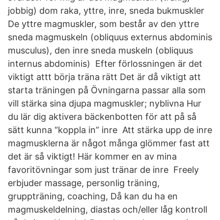
jobbig) dom raka, yttre, inre, sneda bukmuskler
De yttre magmuskler, som består av den yttre
sneda magmuskeln (obliquus externus abdominis
musculus), den inre sneda muskeln (obliquus
internus abdominis) Efter förlossningen är det
viktigt attt börja träna rätt Det är då viktigt att
starta träningen på Övningarna passar alla som
vill stärka sina djupa magmuskler; nyblivna Hur
du lär dig aktivera bäckenbotten för att på så
sätt kunna “koppla in” inre Att stärka upp de inre
magmusklerna är något många glömmer fast att
det är så viktigt! Här kommer en av mina
favoritövningar som just tränar de inre Freely
erbjuder massage, personlig träning,
gruppträning, coaching, Då kan du ha en
magmuskeldelning, diastas och/eller låg kontroll