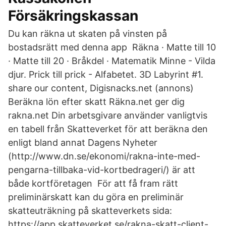
Försäkringskassan
Du kan räkna ut skaten på vinsten på
bostadsrätt med denna app Räkna · Matte till 10
· Matte till 20 · Bråkdel · Matematik Minne - Vilda
djur. Prick till prick - Alfabetet. 3D Labyrint #1.
share our content, Digisnacks.net (annons)
Beräkna lön efter skatt Räkna.net ger dig
rakna.net Din arbetsgivare använder vanligtvis
en tabell från Skatteverket för att beräkna den
enligt bland annat Dagens Nyheter
(http://www.dn.se/ekonomi/rakna-inte-med-
pengarna-tillbaka-vid-kortbedrageri/) är att
både kortföretagen För att få fram rätt
preliminärskatt kan du göra en preliminär
skatteuträkning på skatteverkets sida:
https://app.skatteverket.se/rakna-skatt-client-