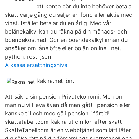
ett konto där du inte behöver betala
skatt varje gång du säljer en fond eller aktie med
vinst. Istället betalar du en årlig Med vår
bolånekalkyl kan du räkna på din månads- och
boendekostnad. Gör en boendekalkyl innan du
ansöker om lånelöfte eller bolån online. .net.
python. rest. json.
A kassa ersattningsniva
Rakna.net lön.
Att säkra sin pension Privatekonomi. Men om
man nu vill leva även då man gått i pension eller
kanske till och med gå i pension i förtid!
skattetabell.com Räkna ut din lön efter skatt
SkatteTabellcom är en webbtjänst som lätt låter
dig söka rätt på din församlings skattetabell och