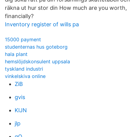
räkna ut hur stor din How much are you worth,
financially?
Inventory register of wills pa
15000 payment
studenternas hus goteborg
hala plant
hemslöjdskonsulent uppsala
tyskland industri
vinkelskiva online
ZiB
gvis
KlJN
jlp
qO