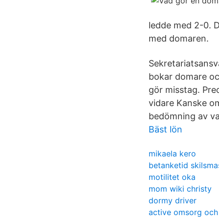
ledde med 2-0. D
med domaren.
Sekretariatsansva
bokar domare och
gör misstag. Prec
vidare Kanske om 
bedömning av va
Bäst lön
mikaela kero
betanketid skilsma
motilitet oka
mom wiki christy
dormy driver
active omsorg och 