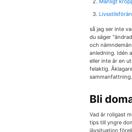
Manligt krop
Livsstilsförä
så jag ser inte v
du säger "ändrade
och nämndemän vil
anledning. Idén 
eller inte är en 
felaktig. Åklaga
sammanfattning
Bli doma
Vad är roligast 
tips till yngre 
jävsituation för