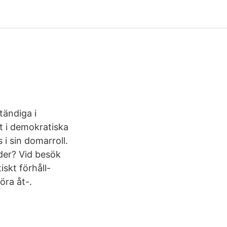
tändiga i
et i demokratiska
 i sin domarroll.
lder? Vid besök
iskt förhåll-
öra åt-.