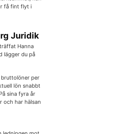
å fint flyt i
rg Juridik
träffat Hanna
d lägger du på
 bruttolöner per
tuell lön snabbt
å sina fyra år
r och har hälsan
m ledningen mot