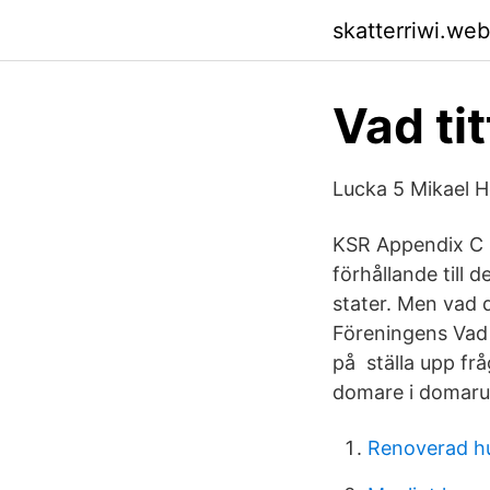
skatterriwi.we
Vad ti
Lucka 5 Mikael 
KSR Appendix C 5
förhållande till 
stater. Men vad d
Föreningens Vad ä
på ställa upp frå
domare i domarupp
Renoverad hus