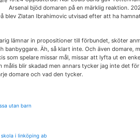
Arsenal bjöd domaren på en märklig reaktion. 202
å blev Zlatan Ibrahimovic utvisad efter att ha hamnat
rig lämnar in propositioner till förbundet, sköter anm
 banbyggare. Äh, så klart inte. Och även domare, m
is som spelare missar mål, missar att lyfta ut en enk
målis blir skadad men annars tycker jag inte det för 
rje domare och vad den tycker.
ssa utan barn
skola i linköping ab