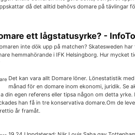
pskattar då det alltid behövs domare på tävlingar för f
omare ett lågstatusyrke? - InfoTo
domaren inte dök upp på matchen? Skatesweden har 
are hemmahörande i IFK Helsingborg. Hur mycket ti
?
Det kan vara allt Domare löner. Lönestatistik med
månad för en domare inom ekonomi, juridik. Se ak
 din egen referens eller tipsa någon om detta yrke. P
ckades han få in tre konservativa domare.Om de leve
trettio år framåt.
19.24 Uppdaterad: När Louis Saha gav Tottenha