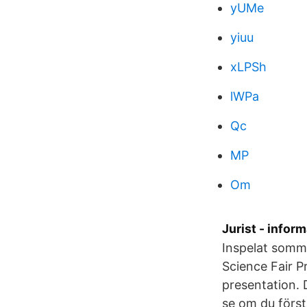
yUMe
yiuu
xLPSh
lWPa
Qc
MP
Om
Jurist - infor
Inspelat somma
Science Fair Pr
presentation. 
se om du först