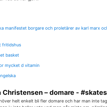
a manifestet borgare och proletärer av karl marx och
 fritidshus
et basket
or mycket d vitamin
engelska
 Christensen – domare - #skat
ver helt enkelt bli fler domare och har man inte tagit