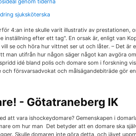
psideal genom tiderna
ndring sjuksköterska
arför 4:an inte skulle varit illustrativ av prestatione
 inställning efter ett tag". En orsak är, enligt van K
l se och höra hur vittnet ser ut och låter. – Det är 
att man utifrån hur någon säger något kan avgöra om
utspridd idé bland polis och domare som i forskning vis
re och försvarsadvokat och målsägandebiträde gör en
.
re! - Götatraneberg IK
med att vara ishockeydomare? Gemenskapen i domarla
domare om hur man Det betyder att en domare ska sjä
eligger. Skulle domaren inte göra detta, och jävet u