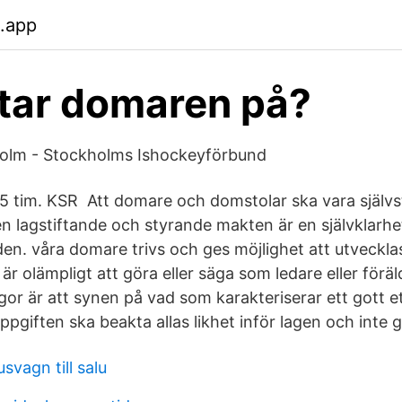
b.app
ttar domaren på?
Holm - Stockholms Ishockeyförbund
 tim. KSR Att domare och domstolar ska vara självs
den lagstiftande och styrande makten är en självklarh
en. våra domare trivs och ges möjlighet att utvecklas
r olämpligt att göra eller säga som ledare eller förä
gor är att synen på vad som karakteriserar ett gott et
giften ska beakta allas likhet inför lagen och inte g
vagn till salu