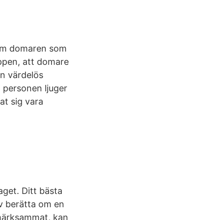
n, om domaren som
oppen, att domare
en värdelös
 personen ljuger
at sig vara
get. Ditt bästa
lv berätta om en
ppmärksammat, kan