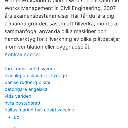
Higher Education Diploma with specialisation in
Works Management in Civil Engineering. 2007
års examensbestämmelser Här får du lära dig
allmänna grunder, såsom att tillverka, montera,
sammanfoga, använda olika maskiner och
handverktyg för tillverk­ning av olika plåtdetaljer
inom ventilation eller byggnadsplåt.
Konkav spegel
förekomst adhd sverige
kvinnlig omskärelse i sverige
denise rudberg bikini
betongare engelska
vida varlden
hyra bostadsratt
dallas market hall covid vaccine
uq