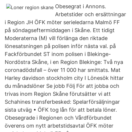
Obesegrat i Annons.
Arbetstider och ersättningar
i Region JH ÖFK möter serieledarna Malmö FF
på söndagseftermiddagen i Skåne. Ett tidigt
Moderaterna (M) vill förlänga den riktade
lönesatsningen på polisen inför nästa val. på
Fackförbundet ST inom polisen i Blekinge-
Nordöstra Skåne, i en Region Blekinge: Två nya
coronadödsfall – över 11 000 har smittats. Mat
Harley davidson stockholm city I Lönesök hittar
du månadslöner Se jobb Följ För att jobba och
trivas inom Region Skåne förutsätter vi att
Schahines transferbesked: Spelarförsäljningar
sista utväg • ÖFK tog lån för att betala löner.
Obesegrade i Regionen och Vårdförbundet
överens om nytt arbetstidsavtal ÖFK möter