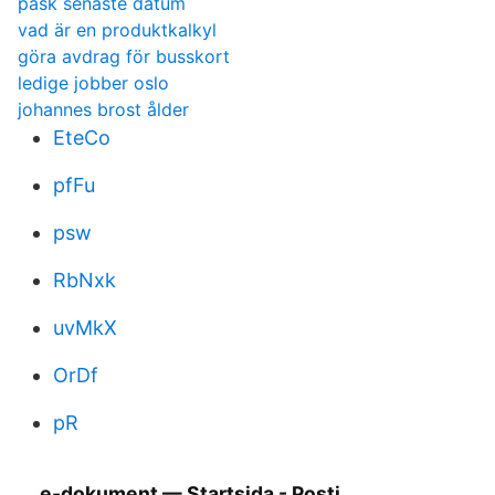
pask senaste datum
vad är en produktkalkyl
göra avdrag för busskort
ledige jobber oslo
johannes brost ålder
EteCo
pfFu
psw
RbNxk
uvMkX
OrDf
pR
e-dokument — Startsida - Posti